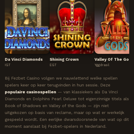
Da Vinci Diamonds
Shining Crown
Valley Of The Gods
IGT
EGT
Yggdrasil
Bij Fezbet Casino volgen we nauwlettend welke spellen
spelers keer op keer terugvinden in hun sessie. Deze
populaire casinospellen
— van klassiekers als Da Vinci
Diamonds en Dolphins Pearl Deluxe tot eigenzinnige titels als
Book of Shadows en Valley of the Gods — zijn niet
uitgekozen op basis van reclame, maar op wat er werkelijk
gespeeld wordt. Een eerlijke dwarsdoorsnede van wat op dit
moment aanslaat bij Fezbet-spelers in Nederland.