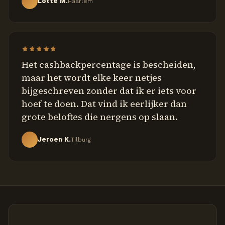
Lotte M.
Haarlem
Het cashbackpercentage is bescheiden,
maar het wordt elke keer netjes
bijgeschreven zonder dat ik er iets voor
hoef te doen. Dat vind ik eerlijker dan
grote beloftes die nergens op slaan.
Jeroen K.
Tilburg