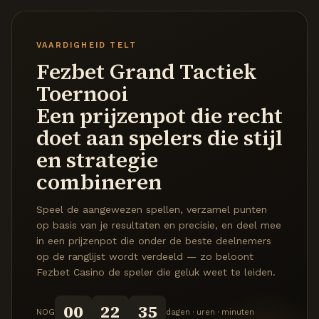
VAARDIGHEID TELT
Fezbet Grand Tactiek
Toernooi
Een prijzenpot die recht
doet aan spelers die stijl
en strategie
combineren
Speel de aangewezen spellen, verzamel punten
op basis van je resultaten en precisie, en deel mee
in een prijzenpot die onder de beste deelnemers
op de ranglijst wordt verdeeld — zo beloont
Fezbet Casino de speler die geluk weet te leiden.
00
22
35
NOG
dagen · uren · minuten