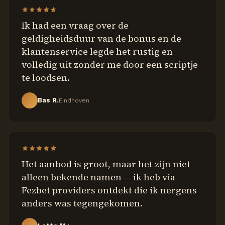
Ik had een vraag over de
geldigheidsduur van de bonus en de
klantenservice legde het rustig en
volledig uit zonder me door een scriptje
te loodsen.
Bas R.
Eindhoven
Het aanbod is groot, maar het zijn niet
alleen bekende namen — ik heb via
Fezbet providers ontdekt die ik nergens
anders was tegengekomen.