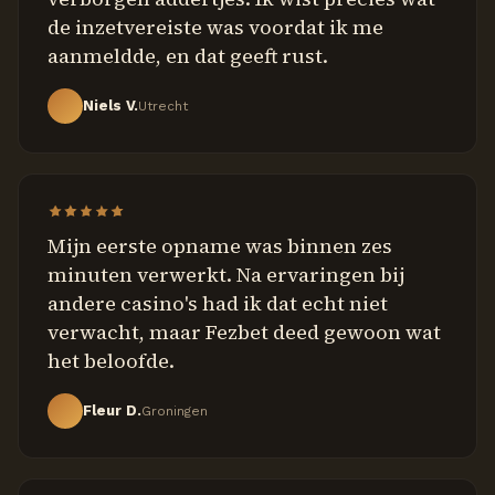
de inzetvereiste was voordat ik me
aanmeldde, en dat geeft rust.
Niels V.
Utrecht
Mijn eerste opname was binnen zes
minuten verwerkt. Na ervaringen bij
andere casino's had ik dat echt niet
verwacht, maar Fezbet deed gewoon wat
het beloofde.
Fleur D.
Groningen