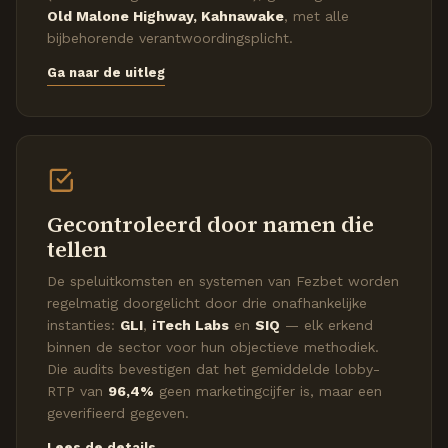
Old Malone Highway, Kahnawake
, met alle
bijbehorende verantwoordingsplicht.
Ga naar de uitleg
Gecontroleerd door namen die
tellen
De speluitkomsten en systemen van Fezbet worden
regelmatig doorgelicht door drie onafhankelijke
instanties:
GLI
,
iTech Labs
en
SIQ
— elk erkend
binnen de sector voor hun objectieve methodiek.
Die audits bevestigen dat het gemiddelde lobby-
RTP van
96,4%
geen marketingcijfer is, maar een
geverifieerd gegeven.
Lees de details