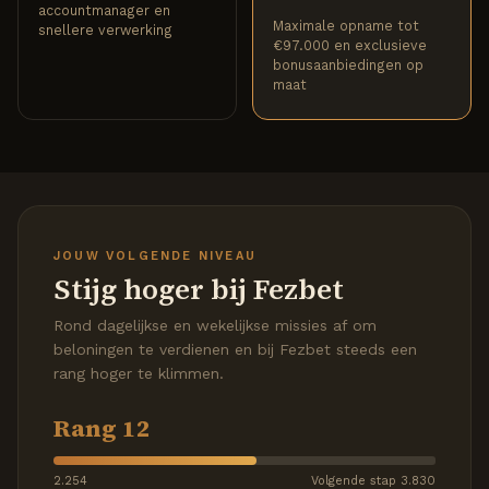
accountmanager en
Maximale opname tot
snellere verwerking
€97.000 en exclusieve
bonusaanbiedingen op
maat
JOUW VOLGENDE NIVEAU
Stijg hoger bij Fezbet
Rond dagelijkse en wekelijkse missies af om
beloningen te verdienen en bij Fezbet steeds een
rang hoger te klimmen.
Rang 12
2.254
Volgende stap 3.830