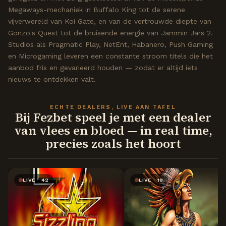
Megaways-mechaniek in Buffalo King tot de serene
vijverwereld van Koi Gate, en van de vertrouwde diepte van
Gonzo's Quest tot de bruisende energie van Jammin Jars 2.
Studios als Pragmatic Play, NetEnt, Habanero, Push Gaming
en Microgaming leveren een constante stroom titels die het
aanbod fris en gevarieerd houden — zodat er altijd iets
nieuws te ontdekken valt.
ECHTE DEALERS, LIVE AAN TAFEL
Bij Fezbet speel je met een dealer
van vlees en bloed — in real time,
precies zoals het hoort
LIVE · 42
LIVE · 18