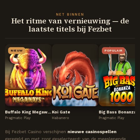
NET BINNEN
Het ritme van vernieuwing — de
laatste titels bij Fezbet
NIEUW
POPULAIR
Buffalo King Megaways
Koi Gate
Pragmatic Play
Habanero
Pragmatic Play
Bij Fezbet Casino verschijnen
nieuwe casinospellen
geregeld en met zorg geselecteerd: van de meeslepende