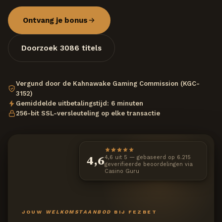
Ontvang je bonus
Doorzoek 3086 titels
Vergund door de Kahnawake Gaming Commission (KGC-
3152)
Gemiddelde uitbetalingstijd: 6 minuten
256-bit SSL-versleuteling op elke transactie
4,6
4,6 uit 5 — gebaseerd op 6.215
geverifieerde beoordelingen via
Casino Guru
JOUW
WELKOMSTAANBOD
BIJ FEZBET