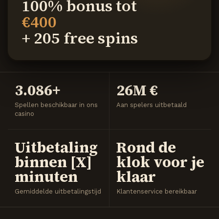
100% bonus tot
€400
+ 205 free spins
3.086+
26M €
Spellen beschikbaar in ons
Aan spelers uitbetaald
casino
Uitbetaling
Rond de
binnen [X]
klok voor je
minuten
klaar
Gemiddelde uitbetalingstijd
Klantenservice bereikbaar