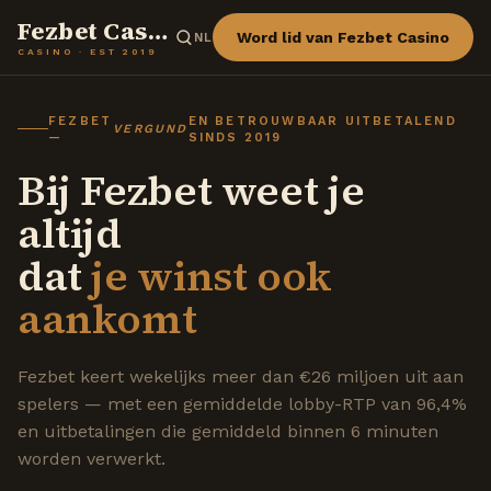
Fezbet Casino
Word lid van Fezbet Casino
NL
CASINO · EST 2019
FEZBET
EN BETROUWBAAR UITBETALEND
VERGUND
—
SINDS 2019
Bij Fezbet weet je
altijd
dat
je winst ook
aankomt
Fezbet keert wekelijks meer dan €26 miljoen uit aan
spelers — met een gemiddelde lobby-RTP van 96,4%
en uitbetalingen die gemiddeld binnen 6 minuten
worden verwerkt.