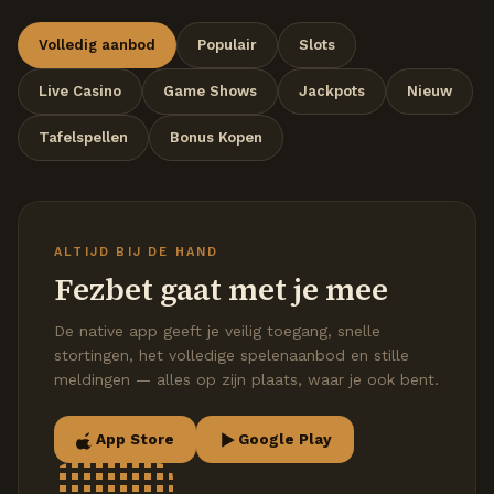
Volledig aanbod
Populair
Slots
Live Casino
Game Shows
Jackpots
Nieuw
Tafelspellen
Bonus Kopen
ALTIJD BIJ DE HAND
Fezbet gaat met je mee
De native app geeft je veilig toegang, snelle
stortingen, het volledige spelenaanbod en stille
meldingen — alles op zijn plaats, waar je ook bent.
App Store
Google Play