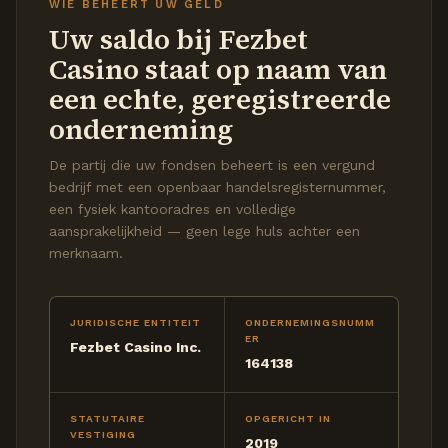
WIE BEHEERT UW GELD
Uw saldo bij Fezbet
Casino staat op naam van
een echte, geregistreerde
onderneming
De partij die uw fondsen beheert is een vergund
bedrijf met een openbaar handelsregisternummer,
een fysiek kantooradres en volledige
aansprakelijkheid — geen lege huls achter een
merknaam.
JURIDISCHE ENTITEIT
ONDERNEMINGSNUMM
ER
Fezbet Casino Inc.
164138
STATUTAIRE
OPGERICHT IN
VESTIGING
2019