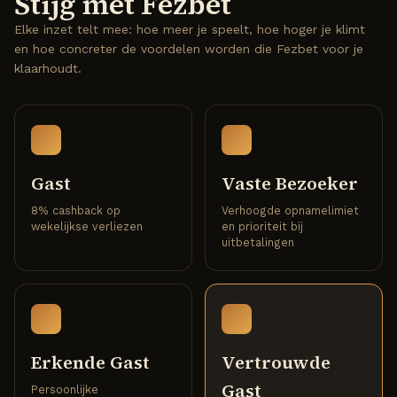
Stijg met Fezbet
Elke inzet telt mee: hoe meer je speelt, hoe hoger je klimt
en hoe concreter de voordelen worden die Fezbet voor je
klaarhoudt.
Gast
Vaste Bezoeker
8% cashback op
Verhoogde opnamelimiet
wekelijkse verliezen
en prioriteit bij
uitbetalingen
Erkende Gast
Vertrouwde
Gast
Persoonlijke