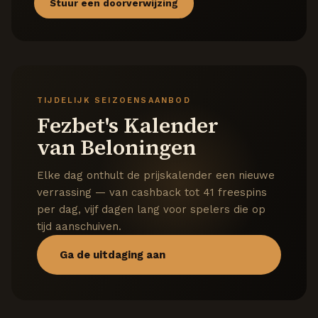
Stuur een doorverwijzing
TIJDELIJK SEIZOENSAANBOD
Fezbet's Kalender
van Beloningen
Elke dag onthult de prijskalender een nieuwe
verrassing — van cashback tot 41 freespins
per dag, vijf dagen lang voor spelers die op
tijd aanschuiven.
Ga de uitdaging aan